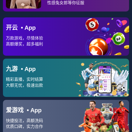
当奥运周期的年轮碾过职业体育的版图，篮球世界的每一场关键战都不再是简单的胜负簿上的一次勾画，它被赋予了双重的时间重量——既要为即将到来的国家队集训交出投名状，又要在联盟的残酷排位中刻下不容磨灭的印记，而在这个夜晚，克利夫兰骑士与奥兰多魔术的...
22小时前
14 阅读
#世界杯专题
ac米兰体育官网-唯一性的悖论，当横扫与接管成为命运的注脚
在体育的宏大叙事中，“唯一性”从来不是一种绝对状态，而是一种被瞬间定义、继而永载史册的相对特质，它不取决于比分牌上数字的跨度,而取决于那些无法复制的心理时刻与行为印记。 当“奥地利横扫伊朗”与“孙兴慜在季后赛抢七接管比赛”这两个看似毫无关...
22小时前
14 阅读
#综合体育
米兰-突尼斯之刃，奥利维耶以连续得分撕碎尤文防线，北非旋风席卷安联球场
足球场上最令人窒息的，不是那些华丽的技巧，而是那种看似平凡却无法阻挡的“连续得分”——当一支球队进入这种节奏时，防守者便会陷入集体恐慌，今夜，在安联球场的聚光灯下，突尼斯人用最直接的方式诠释了这种暴力美学，而站在风暴中心的，是一个名叫奥利维...
1天前
22 阅读
#赛程公布
米兰体育app-绝境中的灵魂之火，杰伦·格林如何用不可能的节奏，改写浙江与广东的加时史诗
当终场哨声被加时赛的刺耳蜂鸣取代，当东莞篮球中心上空悬挂的“华南虎”旗帜第一次显得有些黯淡，那一刻，整个CBA的叙事逻辑都被撕开了一道裂缝，浙江队，这支从未在季后赛里真正掀翻过广东王朝的青年军，在所有人的预期之外，用一场加时恶战,将胜利的旗...
2天前
22 阅读
#综合体育