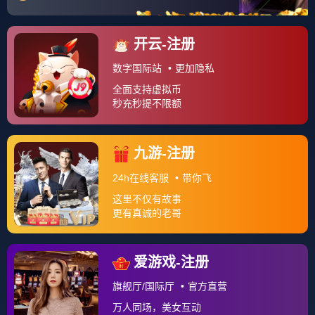
10小时前
11 阅读
#世界杯专题
米兰真人-备选（思维扩展）
史诗叙事风： 《安菲尔德的脉搏：那一夜，法比尼奥让时间凝固,英超王座为之震颤》 技术分析风： 《从“盾”到“矛”的瞬间切换：解析法比尼奥如何用8分钟改写英超争冠方程式》 文艺哲思风： 《在喧嚣的顶点，听见唯一的心跳：法比尼奥与那座被...
14小时前
11 阅读
#赛程公布
米兰体育-独一之役，当多特蒙德的压哨绝杀，为F1揭幕战写下唯一注脚
F1新赛季的引擎轰鸣声尚未散去,但2024年的揭幕战，注定将被载入史册——不是因为某个冠军的诞生，而是因为一场足球比赛的“入侵”，当多特蒙德在比赛第94分钟完成压哨绝杀，以3:2击败美国大联盟全明星队时，这场原本属于赛车的盛宴，被足球的戏剧...
18小时前
15 阅读
#世界杯专题
米兰登录入口-孤勇者的绝响，当克罗地亚的钢铁洪流，撞上哈弗茨的天才灵光
足球场上,最动人的故事往往不是强者碾压的剧本，而是两种极致风格的碰撞——当巴尔干的钢铁意志遇上日耳曼的艺术直觉，唯一性的瞬间便在90分钟内燃烧成永恒。 克罗地亚对阵比利时,从来不是一场普通的较量，格子军团带着2018年世界杯亚军的余晖，带...
22小时前
15 阅读
#综合体育
米兰体育官方网站-唯一性之战，奥运周期的刀锋，骑士如何以打穿定义焦点战的终极叙事