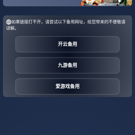
米兰体育app入口-从密尔沃基到上海滩，当字母哥的野兽模式，撞上魔术师的冠军执念
篮球世界里，有些夜晚属于超级巨星的个人意志，有些夜晚属于团队体系的精密运转，而昨夜，在上海东方体育中心，这两股力量以最暴烈的方式碰撞，人们记住了一个外号——“字母哥”，和一场关于“唯一性”的胜利。 字母哥的“爆发”不是偶然，是必然的变形记...
2天前
24 阅读
#赛程公布
米兰体育入口-罗马城烈焰焚尽太极虎，凯恩以神性之姿加冕关键先生—一场载入史册的足坛唯一性之战
当罗马奥林匹克球场的灯光在午夜后依然刺破苍穹,当四万名拉齐奥死忠的嘶吼汇集成一股足以掀翻亚平宁山脊的声浪，足球，这项被称为“和平时代战争”的运动，在2025年的这个夜晚，写下了它不可复制的唯一性注脚。拉齐奥狂胜韩国，这个结果本身已足够震撼，...
2天前
22 阅读
#赛程公布
米兰体育官网-铁幕下的西决，当76人的防守成为马刺的绝望迷宫
西决的第七场,空气里都绷着硝烟的味道，AT&T中心球馆的穹顶之下，两万双眼睛灼烧着地板，仿佛要把每一寸木纹都烧成灰烬，这是生死战，是焦点战，是整个赛季浓缩成四十八分钟的命运赌局，但今晚，真正的主角不是星光熠熠的超级巨星，而是一道无形...
2天前
28 阅读
#新闻聚焦
米兰体育-扩展思维的文章标题