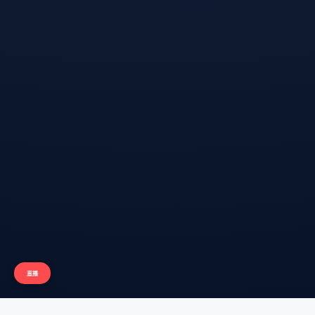
5天前
43 阅读
#世界杯专题
米兰体育-灰熊踏平公牛，一场铁蹄下的温柔革命，米切尔用最后一秒定义关键先生
孟菲斯的夜晚,总带着密西西比河的潮湿与狂野，但当终场哨声响起，联邦快递球馆的记分牌定格在108:106时，所有人才意识到——今晚，灰熊不只是踏平了公牛，更是在钢铁与火焰中，淬炼出一颗名为“米切尔”的钻石。 这是一场注定载入史册的比赛,不是...
5天前
47 阅读
#赛程公布
米兰体育官方网站-风起北美，决战申城，当美加墨的烽火映照出上海滩的钢铁意志
当美加墨世界杯的号角在遥远的大洋彼岸吹响,全世界的目光都聚焦于那片绿茵场上的巅峰对决，在太平洋的这一端，上海滩的夜空下，一场同样关乎荣耀与尊严的“战争”正在无声地燃烧，这并非足球，却胜似足球——它是篮球场上最纯粹的身体对抗，是战术板上最极致...
5天前
41 阅读
#综合体育
最新文章
ac米兰下载-唯一性之战，当澳大利亚用九十分钟定义永恒，哥
斯达黎加沦为历史注脚