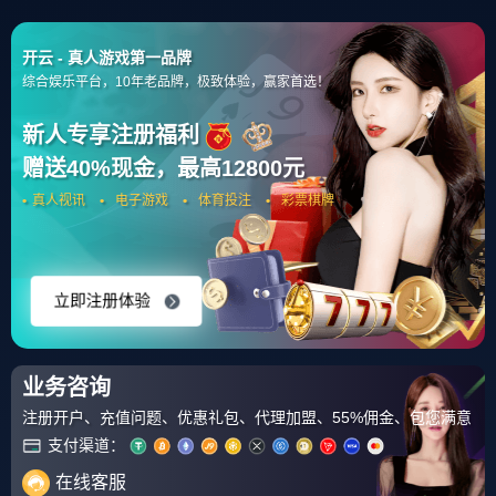
首页
米兰体育
ac米兰下载-唯一性之战，当澳大利亚用九十分钟定义永恒，哥斯达黎加沦为历史注脚
足球场上最残酷的从来不是比分，而是时间，当终场哨声划破墨尔本夜空时，记分牌上凝固的“3-0”像一枚冰冷的印章，将这场比赛钉死在足球史册的特定坐标上——它拒绝被归类为“又一场小组赛”，因为在这场被后世反复提及的“年度焦点之战”里，澳大利亚用一...
2小时前
3 阅读
#世界杯专题
米兰体育app-独行者的证明，当上海队遇上凯尔特人，德罗赞用一场唯一的胜利，写下不朽答案
有些比赛,注定不会被比分定义；有些夜晚，注定只属于一个人，当上海队与凯尔特人这两支分属不同篮球世界的劲旅，在季前赛的聚光灯下相遇，许多人以为这只是一场商业巡演的热身，但当终场哨响，德罗赞摘下牙套，面无表情地望向计时器上那个刺眼的分数时，所有...
6小时前
10 阅读
#世界杯专题
米兰体育-1.悬念型，当所有聚光灯都对准他，英格拉姆的自我证明与休斯顿的致命一击
画面感型： 《刺穿北岸花园的寂静：英格拉姆的救赎与火箭的压哨绝响》 对比型： 《从“空砍群主”到“关键先生”：英格拉姆用一场胜利撕掉标签》 哲思型： 《唯一的英雄主义：在绿军的铁幕下,英格拉姆选择不回传》 综合考量，我选择画面...