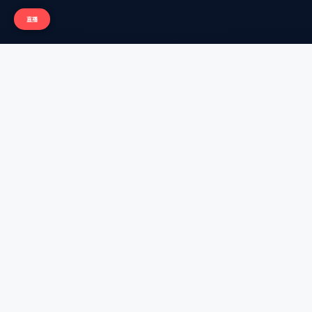
15分钟前
米兰体育官网-构思（扩展思维）
4小时前
米兰捕鱼-切特·霍尔姆格伦的独白，当雷霆之矛刺穿盐湖城，凯
尔特人用最不凯尔特人的方式终结爵士
8小时前
米兰百家乐-冰川下的火焰，当北欧神话在欧冠舞台撕裂赤道战
鼓
12小时前
ac米兰下载-当北境之王降临沈阳，西亚卡姆的爆发，与独行侠
撕裂辽宁王朝的唯一性时刻
17小时前
米兰体育-1.绝境之光，上海队如何在西决生死战中，用东方智
慧绞杀北境猛龙
21小时前
米兰捕鱼-候选