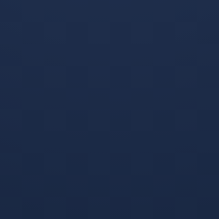
米兰体育官网-开拓者踏平新疆队，克莱成为关键先生
开拓者铁蹄踏碎天山，克莱神射定乾坤 当开拓者队的专机降落在乌鲁木齐地窝堡机场时,西北的寒风裹挟着细雪，仿佛预示着这场比赛的凛冽，新疆队的主场——被称为“天山堡垒”的红山体育馆，本赛季保持着惊人的18胜1负战绩，犹如一座不可逾越的冰雪城...
5个月前
(02-28)
272 阅读
#世界杯专题
米兰体育-高原雄鹰展翅翱翔，墨西哥正面击溃厄瓜多尔，锁定美加墨世界杯关键席位
在2026年美加墨世界杯预选赛的焦点战中，墨西哥国家队在阿兹特克体育场以一场令人信服的3-1胜利，正面击溃了来访的厄瓜多尔队，这场比赛不仅是一场普通的预选赛，更是两支风格迥异的拉丁美洲足球强队之间的直接对话,其结果可能直接影响世界杯小组赛的...
5个月前
(02-28)
251 阅读
#赛程公布
米兰百家乐-字母哥攻防转换核心引领雄鹿风暴，尼克斯横扫国王展现东部新势力
在当今NBA的快速攻防体系中,密尔沃基雄鹿队的“字母哥”扬尼斯·阿德托昆博已成为攻防转换的代名词，纽约尼克斯队以一波强势表现横扫萨克拉门托国王，展现出东部新兴力量的崛起，这两大现象背后，折射出联盟战术潮流与竞争格局的深刻变迁。 字母哥：攻...
5个月前
(02-28)
235 阅读
#综合体育
米兰体育入口-独行侠连续得分压制吉林队，塔图姆关键表现锁定胜局
在昨晚进行的国际篮球邀请赛中，达拉斯独行侠队与吉林东北虎队展开了一场激烈的对决，整场比赛，独行侠队凭借一波连续的得分高潮，成功压制了吉林队的反击势头，最终以112比98取得胜利，而本场比赛的最大亮点，无疑是独行侠队的核心球员杰森·塔图姆，他...