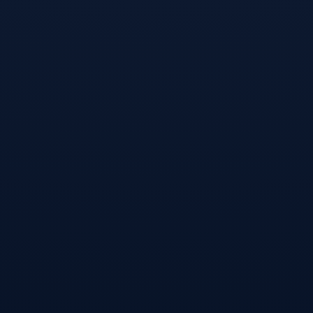
推荐
未命名
刚刚
米兰体育app-华伦西亚主场战胜利，全取
三分
9个月前
(11-26)
米兰登录入口-利物浦后防铁桶阵稳如泰
山，助球队保持不败的简单介绍
9个月前
(11-26)
最新文章
米兰APP下载-唯一之路，当季后赛的火焰照亮佛罗伦萨的孤勇