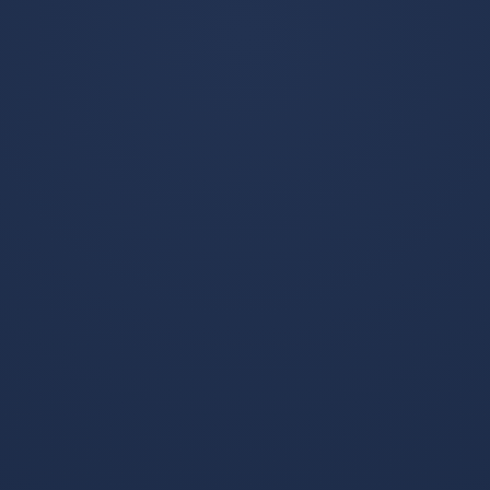
5个月前
(03-01)
192 阅读
#综合体育
ac米兰下载-伊萨克单骑定乾坤，几内亚淘汰赛力克塞维利亚，个人能力闪耀全场
在足球世界的聚光灯下，有些夜晚注定属于个人英雄主义与团队坚韧的完美结合，昨晚的淘汰赛舞台上，几内亚队凭借前锋伊萨克（假设为化名或特定球员）的全面爆发，以2-1力克实力强劲的塞维利亚队，成功晋级下一轮，这场比赛不仅是战术的较量，更是伊萨克个人...
5个月前
(03-01)
239 阅读
#世界杯专题
米兰体育-冰火之战，内马尔的灵光一现，如何融化冰岛的北欧防线？
一场风格迥异的对决 2018年俄罗斯世界杯小组赛,喀麦隆与冰岛的对决被媒体戏称为“冰与火之战”，喀麦隆队代表着非洲足球的热情与奔放，而冰岛则以其严谨的战术纪律和坚固的防守体系闻名，在这场看似势均力敌的较量中，一位并非两队球员的巨星——巴西...
5个月前
(03-01)
223 阅读
#赛程公布
ac米兰官网-巴雷拉，瑞士钟表匠的精密掌控，如何让荷兰郁金香在时间中凋零
当瑞士对阵荷兰的终场哨声响起，比分定格在2:1，然而记分牌无法完全揭示的，是瑞士中场雷莫·巴雷拉如何像一位顶级钟表匠，用九十分钟的精密掌控，让荷兰这架“橙色风车”逐渐停摆。 开场布局：齿轮的初次咬合 比赛伊始，荷兰队试图以标志性的高位...
5个月前
(03-01)
209 阅读
#综合体育