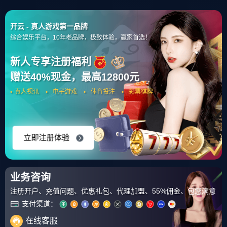
首页
世界杯专题
正文
ac米兰下载-从墨尔本到马德里，
鲁德澳网完胜的战术密码如何解
锁戴维斯杯统治力
米兰体育
4个月前
(04-21)
阅读数 202
#世界杯专题
2024年澳大利亚网球公开赛男单四分之一决赛,卡斯珀·鲁德
直落三盘完胜对手，其表现被媒体形容为“统治全场”，这场
胜利不仅将他送入大满贯四强，更揭示了一种值得深究的战
术进化——这种在墨尔本公园硬地上展现的“完胜”模式，或