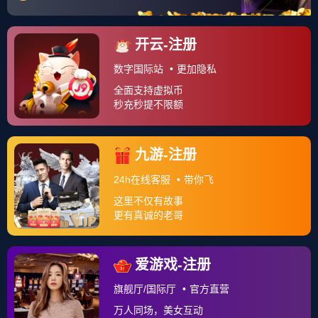
许正是挪威队在戴维斯杯赛场渴求的统治力蓝图。
澳网完胜：一场战术纪律的完美演绎
鲁德在澳网的胜利,远非单纯的力量碾压，面对以韧性著称
的对手，他打出了近年来最富战术层次的一场球。
发球局的绝对主权
是其统治基石，他的一发进球率高达7
2%，且落点分布极其狡猾，频繁的内角发球挤压对手反
手，结合大外角平击，让对手在接发时难以建立站位优势，
这直接导致他全场未面临一个破发点。
从防御到进攻的无缝转换
，鲁德以往被标签为“红土专家”，
依赖底线相持，但此役，他多次在对手二发时果断上前，进
入场内抢攻，第一拍随球上网的得分率超过80%，这种积极
进取，打破了对手的防守节奏。