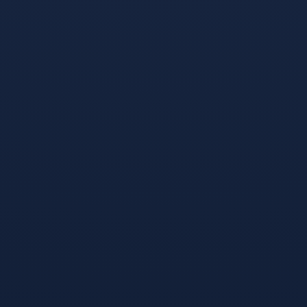
热门
1
ac米兰体育官网-硬仗之王英格拉姆，鏖战掘金与开拓者的淬火试炼
扩展版）： “孤星淬火：英格拉姆硬仗王冠下的双重试炼——从丹佛高原到撕裂之城” 当终场哨响，记分牌定格，布兰登·英格拉姆擦去额角的汗水，眼神里没有狂喜，只有一片深潭般的平静，这已不是他第一次在鏖战中挺身而出，但每一次，他都在重新定义...
2
中国米兰体育-年度焦点之战之夜，凯塞多稳定输出不掉线
年度焦点之战之夜，聚光灯下，压力如山，在这样的夜晚，球员的技术、心理和体能都面临极限考验，而在这场备受瞩目的对决中，莫伊塞斯·凯塞多再次证明了自己为何是现代足球中最受瞩目的中场之一——稳定输出不掉线，成为球队中场的定海神针。 焦点之夜，压...
3
米兰捕鱼-库尔图瓦神级爆发难挽狂澜，阿尔及利亚战术碾压揭示喀麦隆隐忧
当终场哨声响起，记分牌定格在3-0，阿尔及利亚球员相拥庆祝的场面与喀麦隆球员低垂的头颅形成了鲜明对比，这场比赛远不止是一场普通的胜利，而是一次战术体系的完整体现与个人英雄主义的悲壮对抗，库尔图瓦在门前的高接低挡堪称艺术，但足球终究是十一人的...
4
米兰登录入口-利物浦后防铁桶阵稳如泰山，助球队保持不败的简单介绍
中国竞彩 关于复盘 许多彩民对复盘比较感兴趣，个人认为，足球复盘也确实很重要，比赛结束后，再从头捉摸一遍，有利于发现双方技战术打法以及临场调整/发挥利弊的研究，虽然是"事后诸葛亮"但是对将来的比赛有着重要的参考指导意义。如果长期...
5
米兰体育app-华伦西亚主场战胜利，全取三分
英超的魔鬼赛程来到尾声，小编睡醒一看比分，就猜到不少人又翻车了。昨晚一共3场英超，出了2个下盘。这一轮果然套路满满，不像前面2轮那样都正路打出了。赛程密集套路难抓，紧跟球无忧的脚步，带你竞彩无忧。◆ ◆ ◆ ◆ 用球无忧，竞彩无忧 ◆...
6
米兰体育app入口-西班牙世界杯冠军球员新书登市，揭秘胜利之路的简单介绍