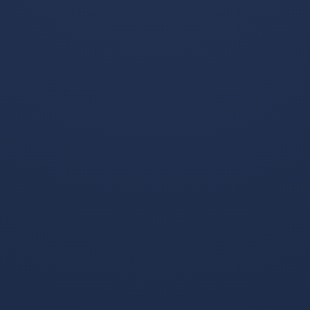
有些比赛,注定不会被比分定义；有些夜晚，注定只属于一个人，当上海队与凯尔特人这两支分属不同篮球世界的劲旅，在季前赛的聚光...
2天前
20阅读
#世界杯专题
米兰体育-1.悬念型，当所有聚光灯都对准他，英格拉姆的自我证明与休斯顿的致命一击
画面感型： 《刺穿北岸花园的寂静：英格拉姆的救赎与火箭的压哨绝响》 对比型： 《从“空砍群主”到“关键先生”：英格...
2天前
26阅读
#世界杯专题
发表评论:
名称(*)
邮箱