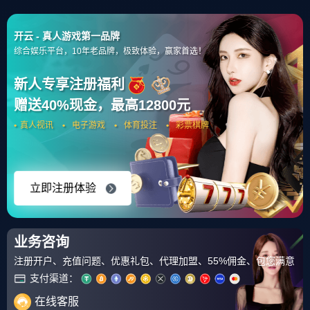
首页
世界杯专题
正文
ac米兰官网-布达佩斯之夜，福登
的孤勇与匈牙利的悲歌，2026世
界杯唯一生死战
米兰体育
2个月前
(06-08)
阅读数 104
#世界杯专题
2026年盛夏,布达佩斯普斯卡什竞技场，空气里弥漫着燃烧
的草屑与紧张的汗水。
这不是一场普通的比赛,匈牙利对阵阿根廷，C组最后一轮，
胜者晋级，败者回家，没有平局的余地，没有下一场的救