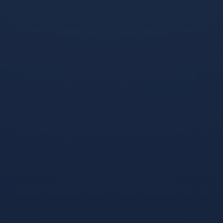
米兰APP下载-唯一之路，当季后赛的火焰照亮佛罗伦萨的孤勇
4小时前
米兰体育官网-构思（扩展思维）
8小时前
米兰捕鱼-切特·霍尔姆格伦的独白，当雷霆之矛刺穿盐湖城，
凯尔特人用最不凯尔特人的方式终结爵士
12小时前
米兰百家乐-冰川下的火焰，当北欧神话在欧冠舞台撕裂赤道
战鼓
16小时前
ac米兰下载-当北境之王降临沈阳，西亚卡姆的爆发，与独行
侠撕裂辽宁王朝的唯一性时刻
20小时前
浏览更多