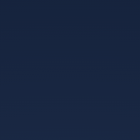
2比1。
终场哨响,阿根廷人仰天长啸，福登跪在草皮上，泪水和汗
水混在一起，他一球一助攻，用自己的方式改写了结局。
匈牙利人瘫倒在地,他们差点做到了，却输给了一个不被看