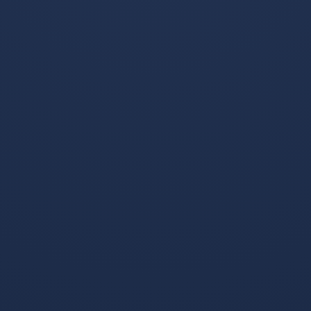
主页
◎欢迎参与讨论，请在这里发表您的看法、交流您的观点。
米兰体育