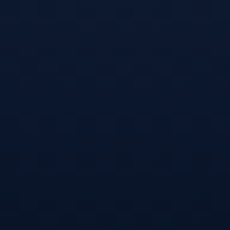
米兰体育-扩展思维的文章标题
1天前
米兰体育下载-胜负手，字母哥撕裂防线，新疆队绝境反杀森林
狼—一场关于唯一的篮球寓言
1天前
米兰体育入口-绝杀时刻的双重奏，当篮球的最后一投与赛车的
最后一弯，都刻上唯一的注脚
1天前
米兰APP下载-构思（拓展思维）
2天前
米兰体育官网-印城风暴，当唯一成为注脚—年度焦点战，步行
者以铁血逻辑击碎爵士
2天前
标签列表