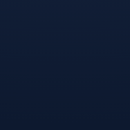
米兰-突尼斯之刃，奥利维耶以连续得分撕碎尤文防线，北非旋
风席卷安联球场
5小时前
米兰体育app-绝境中的灵魂之火，杰伦·格林如何用不可能的节
奏，改写浙江与广东的加时史诗
9小时前
米兰体育app入口-从密尔沃基到上海滩，当字母哥的野兽模
式，撞上魔术师的冠军执念
13小时前
米兰体育入口-罗马城烈焰焚尽太极虎，凯恩以神性之姿加冕关
键先生—一场载入史册的足坛唯一性之战
17小时前
米兰体育官网-铁幕下的西决，当76人的防守成为马刺的绝望迷
宫
21小时前